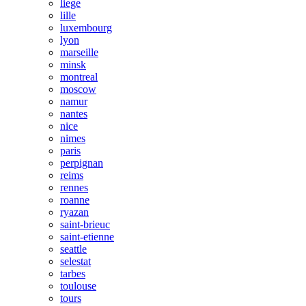
liege
lille
luxembourg
lyon
marseille
minsk
montreal
moscow
namur
nantes
nice
nimes
paris
perpignan
reims
rennes
roanne
ryazan
saint-brieuc
saint-etienne
seattle
selestat
tarbes
toulouse
tours