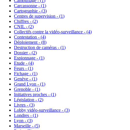
Camouflage - (
1
)
Carcassonne - (
1
)
Cartographie - (
3
)
Centres de supervision - (
1
)
Chiffres - (
2
)
CNIL - (
2
)
Collectifs contre la vidéo-surveillance - (
4
)
Contestation - (
4
)
Déploiement - (
8
)
Destruction de caméras - (
1
)
Dossier - (
2
)
Espionnage - (
1
)
Etude - (
4
)
Feurs - (
1
)
Fichage - (
1
)
Genève - (
1
)
Grand Lyon - (
1
)
Grenoble - (
1
)
Initiatives proches - (
1
)
Législation - (
2
)
Livres - (
3
)
Lobby vidéo-surveillance - (
3
)
Londres - (
1
)
Lyon - (
3
)
Marseille - (
5
)