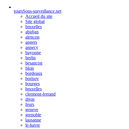
tours
Sous-surveillance.net
Accueil du site
Site global
bruxelles
abidjan
alencon
angers
annecy
bayonne
berlin
besancon
blois
bordeaux
borisov
bourges
bruxelles
clermont-ferrand
dijon
feurs
geneve
grenoble
lausanne
le-havre