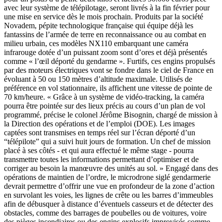
avec leur système de télépilotage, seront livrés à la fin février pour
une mise en service dès le mois prochain. Produits par la société
Novadem, pépite technologique française qui équipe déjà les
fantassins de l’armée de terre en reconnaissance ou au combat en
milieu urbain, ces modèles NX110 embarquant une caméra
infrarouge dotée d’un puissant zoom sont d’ores et déjà présentés
comme « l’œil déporté du gendarme ». Furtifs, ces engins propulsés
par des moteurs électriques vont se fondre dans le ciel de France en
évoluant à 50 ou 150 mètres d’altitude maximale. Utilisés de
préférence en vol stationnaire, ils affichent une vitesse de pointe de
70 km/heure. « Grâce à un système de vidéo-tracking, la caméra
pourra être pointée sur des lieux précis au cours d’un plan de vol
programmé, précise le colonel Jérôme Bisognin, chargé de mission à
la Direction des opérations et de l’emploi (DOE). Les images
captées sont transmises en temps réel sur l’écran déporté d’un
“télépilote” qui a suivi huit jours de formation. Un chef de mission
placé à ses côtés - et qui aura effectué le même stage - pourra
transmettre toutes les informations permettant d’optimiser et de
corriger au besoin la manœuvre des unités au sol. » Engagé dans des
opérations de maintien de l’ordre, le microdrone siglé gendarmerie
devrait permettre d’offrir une vue en profondeur de la zone d’action
en survolant les voies, les lignes de crête ou les barres d’immeubles
afin de débusquer à distance d’éventuels casseurs et de détecter des
obstacles, comme des barrages de poubelles ou de voitures, voire
des pièges incendiaires ou des engins explosifs improvisés comme