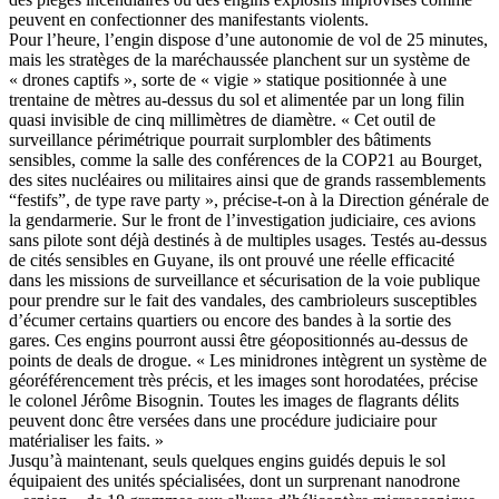
peuvent en confectionner des manifestants violents.
Pour l’heure, l’engin dispose d’une autonomie de vol de 25 minutes,
mais les stratèges de la maréchaussée planchent sur un système de
« drones captifs », sorte de « vigie » statique positionnée à une
trentaine de mètres au-dessus du sol et alimentée par un long filin
quasi invisible de cinq millimètres de diamètre. « Cet outil de
surveillance périmétrique pourrait surplombler des bâtiments
sensibles, comme la salle des conférences de la COP21 au Bourget,
des sites nucléaires ou militaires ainsi que de grands rassemblements
“festifs”, de type rave party », précise-t-on à la Direction générale de
la gendarmerie. Sur le front de l’investigation judiciaire, ces avions
sans pilote sont déjà destinés à de multiples usages. Testés au-dessus
de cités sensibles en Guyane, ils ont prouvé une réelle efficacité
dans les missions de surveillance et sécurisation de la voie publique
pour prendre sur le fait des vandales, des cambrioleurs susceptibles
d’écumer certains quartiers ou encore des bandes à la sortie des
gares. Ces engins pourront aussi être géopositionnés au-dessus de
points de deals de drogue. « Les minidrones intègrent un système de
géoréférencement très précis, et les images sont horodatées, précise
le colonel Jérôme Bisognin. Toutes les images de flagrants délits
peuvent donc être versées dans une procédure judiciaire pour
matérialiser les faits. »
Jusqu’à maintenant, seuls quelques engins guidés depuis le sol
équipaient des unités spécialisées, dont un surprenant nanodrone