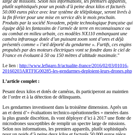
large de missions. Selon nos informations, les premiers appareils,
plutôt sophistiqués pour un poids d’à peine deux kilos et facturés
50.000 euros pièce avec leur système de télépilotage, seront livrés à
la fin février pour une mise en service dès le mois prochain.
Produits par la société Novadem, pépite technologique française qui
équipe déjà les fantassins de l’armée de terre en reconnaissance ou
au combat en milieu urbain, ces modèles NX110 embarquant une
caméra infrarouge dotée d’un puissant zoom sont d’ores et déjà
présentés comme « l’œil déporté du gendarme ». Furtifs, ces engins
propulsés par des moteurs électriques vont se fondre dans le ciel de
France en évoluant à 50 ou 150 mètres d’altitude maximale
."
Le lien :
http://www.lefigaro.fr/actualite-france/2016/02/03/01016-
20160203ARTFIG00285-les-gendarmes-deploient-leurs-drones.php
L’article complet :
Pesant deux kilos et dotés de caméras, ils participeront au maintien
de l’ordre et à la détection de délinquants.
Les gendarmes investissent dans la troisième dimension. Après un
an et demi d’« évaluations technico-opérationnelles » menées dans
la plus grande discrétion, ils vont déployer d’ici à 2017 une flotte de
microdrones susceptibles de remplir un spectre large de missions.
Selon nos informations, les premiers appareils, plutôt sophistiqués
pour un poids d’à peine deux kilos et facturés 50.000 euros pièce