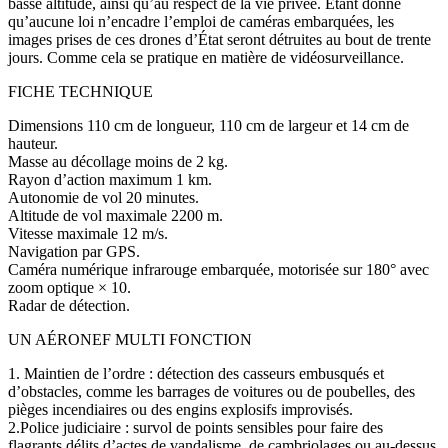
basse altitude, ainsi qu’au respect de la vie privée. Étant donné
qu’aucune loi n’encadre l’emploi de caméras embarquées, les
images prises de ces drones d’État seront détruites au bout de trente
jours. Comme cela se pratique en matière de vidéosurveillance.
FICHE TECHNIQUE
Dimensions 110 cm de longueur, 110 cm de largeur et 14 cm de
hauteur.
Masse au décollage moins de 2 kg.
Rayon d’action maximum 1 km.
Autonomie de vol 20 minutes.
Altitude de vol maximale 2200 m.
Vitesse maximale 12 m/s.
Navigation par GPS.
Caméra numérique infrarouge embarquée, motorisée sur 180° avec
zoom optique × 10.
Radar de détection.
UN AÉRONEF MULTI FONCTION
1. Maintien de l’ordre : détection des casseurs embusqués et
d’obstacles, comme les barrages de voitures ou de poubelles, des
pièges incendiaires ou des engins explosifs improvisés.
2.Police judiciaire : survol de points sensibles pour faire des
flagrants délits d’actes de vandalisme, de cambriolages ou au-dessus