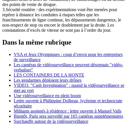
des points de vente de drogue.
3.Sécurité routière : des expérimentations vont être menées pour
repérer à distance les conduites à risques telles que les
franchissements de ligne continue, les dépassements dangereux, le
non-respect de stop ou encore le doublement par la droite. Les
constatations d’excès de vitesse ne sont pas à l’ordre du jour.
Dans la même rubrique
VSA et Jeux Olympiques : coup d’envoi pour les entreprises
de surveillance
Les caméras de vidéosurveillance peuvent désormais "vidéo-
verbaliser"
LES CONTAINERS DE LA HONTE
Les gendarmes déploient leurs drônes
VIDEO. "Cash Investigation" : quand la vidéosurveillance se
met au vert
Une vidéosurveillance en plein boom
Lettre ouverte à Philippine Dolbeau, lycéenne et technocrate
sécuritaire
Militants assignés à résidence : lettre ouverte à Manuel Valls
Bientôt, Paris sera surveillé par 165 caméras supplémentaires
Surchauffe autour de la vidéosurveillance