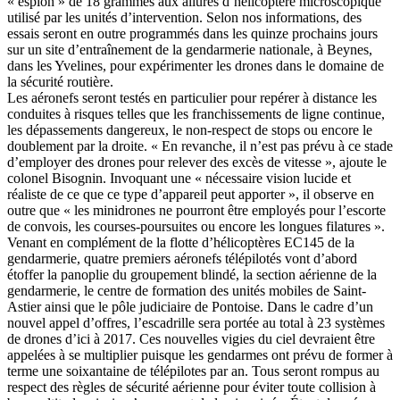
« espion » de 18 grammes aux allures d’hélicoptère microscopique
utilisé par les unités d’intervention. Selon nos informations, des
essais seront en outre programmés dans les quinze prochains jours
sur un site d’entraînement de la gendarmerie nationale, à Beynes,
dans les Yvelines, pour expérimenter les drones dans le domaine de
la sécurité routière.
Les aéronefs seront testés en particulier pour repérer à distance les
conduites à risques telles que les franchissements de ligne continue,
les dépassements dangereux, le non-respect de stops ou encore le
doublement par la droite. « En revanche, il n’est pas prévu à ce stade
d’employer des drones pour relever des excès de vitesse », ajoute le
colonel Bisognin. Invoquant une « nécessaire vision lucide et
réaliste de ce que ce type d’appareil peut apporter », il observe en
outre que « les minidrones ne pourront être employés pour l’escorte
de convois, les courses-poursuites ou encore les longues filatures ».
Venant en complément de la flotte d’hélicoptères EC145 de la
gendarmerie, quatre premiers aéronefs télépilotés vont d’abord
étoffer la panoplie du groupement blindé, la section aérienne de la
gendarmerie, le centre de formation des unités mobiles de Saint-
Astier ainsi que le pôle judiciaire de Pontoise. Dans le cadre d’un
nouvel appel d’offres, l’escadrille sera portée au total à 23 systèmes
de drones d’ici à 2017. Ces nouvelles vigies du ciel devraient être
appelées à se multiplier puisque les gendarmes ont prévu de former à
terme une soixantaine de télépilotes par an. Tous seront rompus au
respect des règles de sécurité aérienne pour éviter toute collision à