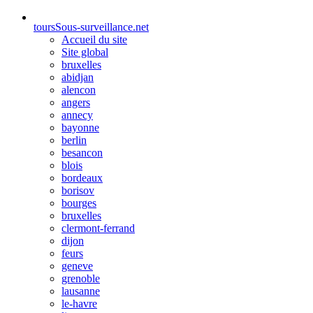
tours
Sous-surveillance.net
Accueil du site
Site global
bruxelles
abidjan
alencon
angers
annecy
bayonne
berlin
besancon
blois
bordeaux
borisov
bourges
bruxelles
clermont-ferrand
dijon
feurs
geneve
grenoble
lausanne
le-havre