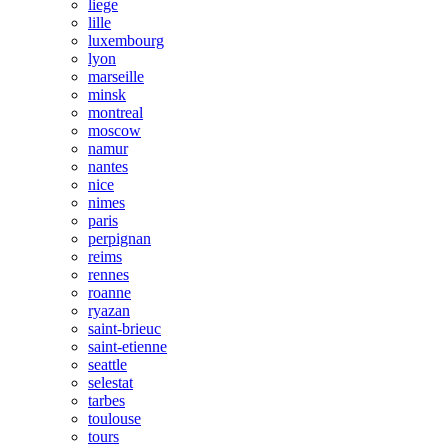
liege
lille
luxembourg
lyon
marseille
minsk
montreal
moscow
namur
nantes
nice
nimes
paris
perpignan
reims
rennes
roanne
ryazan
saint-brieuc
saint-etienne
seattle
selestat
tarbes
toulouse
tours