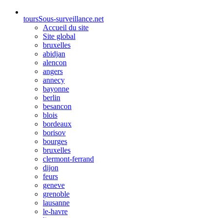
tours
Sous-surveillance.net
Accueil du site
Site global
bruxelles
abidjan
alencon
angers
annecy
bayonne
berlin
besancon
blois
bordeaux
borisov
bourges
bruxelles
clermont-ferrand
dijon
feurs
geneve
grenoble
lausanne
le-havre