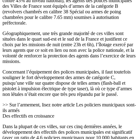
contre 43% au niveau national), les agents des polices municipales
des Villes de France sont équipés d’armes de la catégorie B
(revolvers chambrés en calibre 38 Spécial ou armes de poing
chambrées pour le calibre 7.65 mm) soumises à autorisation
préfectorale.
Géographiquement, une très grande majorité de ces villes sont
situées dans le quart sud-est et le sud de la France et justifient ce
choix par les missions de nuit (entre 23h et 6h), l’îlotage exercé par
leurs agents que ce soit en lien ou non avec la police nationale, et la
volonté de renforcer la protection des agents dans l’exercice de leurs
missions.
Concernant l’équipement des polices municipales, il faut toutefois
souligner le fort développement des armes de catégorie C,
puisqu’une ville sur quatre dispose de telles armes (flash-ball et
pistolet à impulsion électrique de type taser), là où ce type d’armes
non létales n’était encore que très peu répandu par le passé.
>> Sur l’armement, lisez notre article Les policiers municipaux sont-
ils armés
Des effectifs en croissance
Dans la plupart de ces villes, sur ces cinq dernières années, le
développement des effectifs des polices municipales est significatif
(avec un ratio de 4,6 policiers municipaux pour 10 000 habitants en