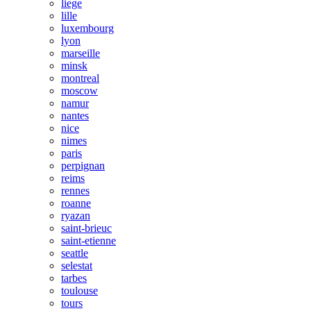
liege
lille
luxembourg
lyon
marseille
minsk
montreal
moscow
namur
nantes
nice
nimes
paris
perpignan
reims
rennes
roanne
ryazan
saint-brieuc
saint-etienne
seattle
selestat
tarbes
toulouse
tours